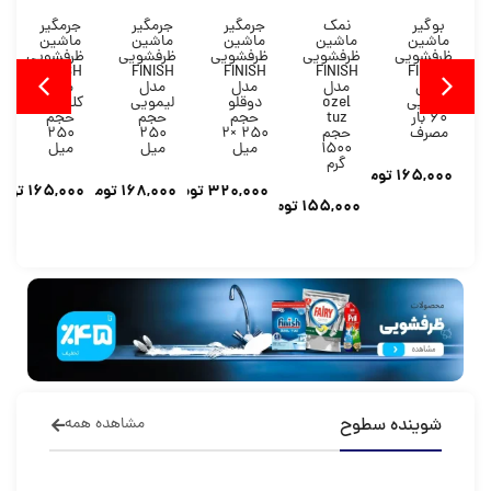
بوگیر
نمک
جرمگیر
جرمگیر
جرمگیر
ماشین
ماشین
ماشین
ماشین
ماشین
ظرفشویی
ظرفشویی
ظرفشویی
ظرفشویی
ظرفشویی
FINISH
FINISH
FINISH
FINISH
FINISH
مدل
مدل
مدل
مدل
مدل
لیمویی
ozel
دوقلو
لیمویی
کلاسیک
60 بار
tuz
حجم
حجم
حجم
مصرف
حجم
250 ×2
250
250
1500
میل
میل
میل
گرم
165,000
تومان
320,000
تومان
168,000
تومان
165,000
توما
155,000
تومان
شوینده سطوح
مشاهده همه