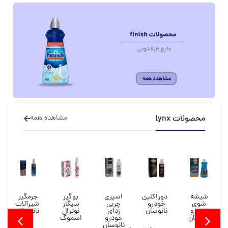
محصولات lynx
مشاهده همه
شیشه
دوراکلین
اسپری
بوگیر
جرمگیر
شوی
خودرو
چربی
سیگار
شیرآلات
خودرو
نانوسان
زدای
نوترال
نانوسان
نانوسان
خودرو
اسموک
نانوسان