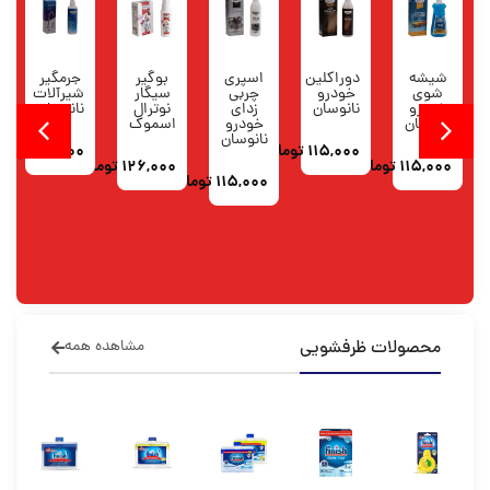
شیشه
دوراکلین
اسپری
بوگیر
جرمگیر
شوی
خودرو
چربی
سیگار
شیرآلات
خودرو
نانوسان
زدای
نوترال
نانوسان
نانوسان
خودرو
اسموک
نانوسان
115,000
تومان
110,000
تومان
115,000
تومان
126,000
تومان
115,000
تومان
محصولات ظرفشویی
مشاهده همه